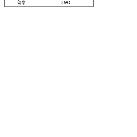
州赢
取消
普拿
290
的选
到美
票当
票
大选
选
作弊
证
据，
拜登
跌落
270
票成
世界
笑
柄，
所有
向拜
登祝
贺的
国家
危险
了