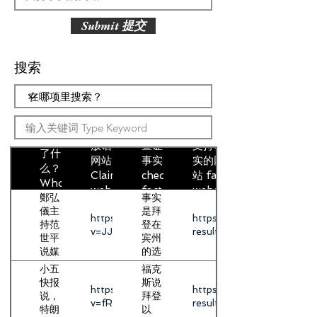
Submit 提交
搜索
谁说
的？说
放话的
查证的
支持事
了什
网站
事实
实的网
么？
Claimed
checked
站 fact
Who?
website
fact
website
Claimed
鄭弘
事实
儀主
是拜
What?
https://www.youtube.com/watch?
https://www.foxnews.com
持范
登在
v=JJKZ2oLE4bI
results
世平
宾州
说媒
的选
体取
票并
小五
福克
消了
没有
快报
斯说
https://www.youtube.com/watch?
https://www.foxnews.com
拜登
在媒
说，
拜登
v=fR3cN9dW8WY
results
在宾
体上
特朗
以