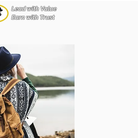
Lead with Value
Earn with Trust